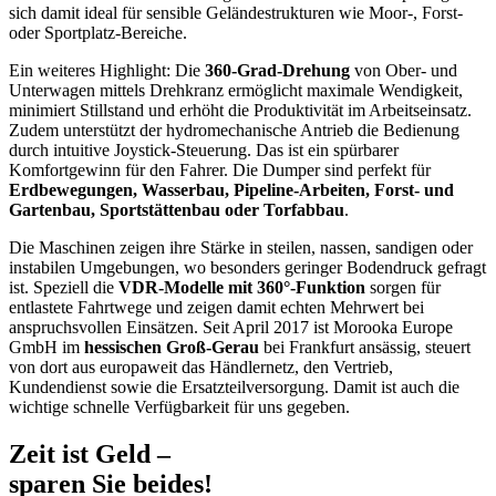
sich damit ideal für sensible Geländestrukturen wie Moor-, Forst-
oder Sportplatz-Bereiche.
Ein weiteres Highlight: Die
360‑Grad-Drehung
von Ober- und
Unterwagen mittels Drehkranz ermöglicht maximale Wendigkeit,
minimiert Stillstand und erhöht die Produktivität im Arbeitseinsatz.
Zudem unterstützt der hydromechanische Antrieb die Bedienung
durch intuitive Joystick-Steuerung. Das ist ein spürbarer
Komfortgewinn für den Fahrer. Die Dumper sind perfekt für
Erdbewegungen, Wasserbau, Pipeline-Arbeiten, Forst- und
Gartenbau, Sportstättenbau oder Torfabbau
.
Die Maschinen zeigen ihre Stärke in steilen, nassen, sandigen oder
instabilen Umgebungen, wo besonders geringer Bodendruck gefragt
ist. Speziell die
VDR-Modelle mit 360°-Funktion
sorgen für
entlastete Fahrtwege und zeigen damit echten Mehrwert bei
anspruchsvollen Einsätzen. Seit April 2017 ist Morooka Europe
GmbH im
hessischen Groß-Gerau
bei Frankfurt ansässig, steuert
von dort aus europaweit das Händlernetz, den Vertrieb,
Kundendienst sowie die Ersatzteilversorgung. Damit ist auch die
wichtige schnelle Verfügbarkeit für uns gegeben.
Zeit ist Geld –
sparen Sie beides!