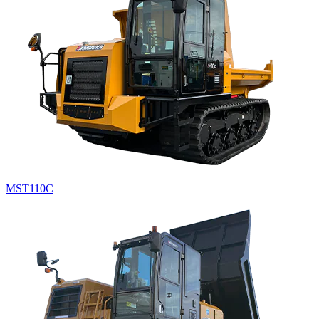
MST110C