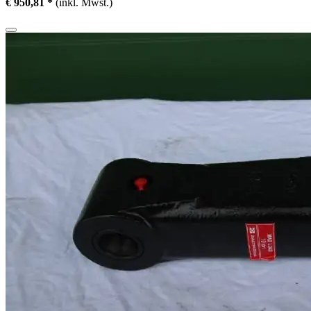
€ 950,81 *
(inkl. Mwst.)