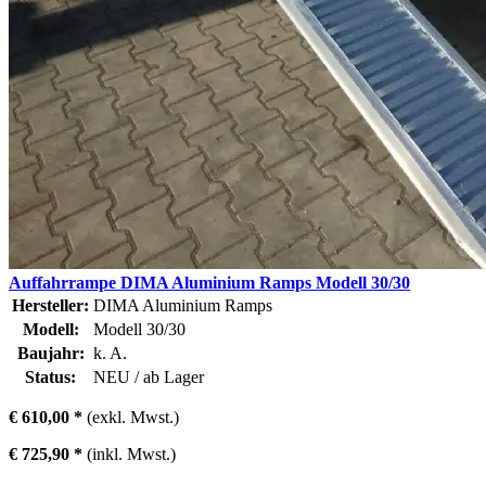
Auffahrrampe DIMA Aluminium Ramps Modell 30/30
Hersteller:
DIMA Aluminium Ramps
Modell:
Modell 30/30
Baujahr:
k. A.
Status:
NEU / ab Lager
€ 610,00 *
(exkl. Mwst.)
€ 725,90 *
(inkl. Mwst.)