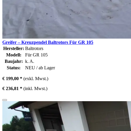
Greifer – Kreuzpendel Baltrotors Für GR 105
Hersteller:
Baltrotors
Modell:
Für GR 105
Baujahr:
k. A.
Status:
NEU / ab Lager
€ 199,00 *
(exkl. Mwst.)
€ 236,81 *
(inkl. Mwst.)